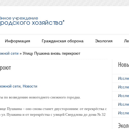
Информация
Гражданская оборона
Экология
Ле
ожной сети
»
Улицу Пушкина вновь перекроют
Иссле
рожной сети
,
Новости
Иссле
Иссле
ты по возведению новогоднего снежного городка.
Иссле
ице Пушкина – оно снова станет двусторонним: от перекрёстка с
Иссле
ул. Пушкина и от перекрёстка с улицей Свердлова до дома № 32