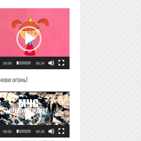
плеер
00:00
00:24
плеер
00:00
00:29