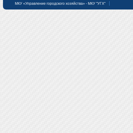
МКУ «Управление городского хозяйства» - МКУ "УГХ"